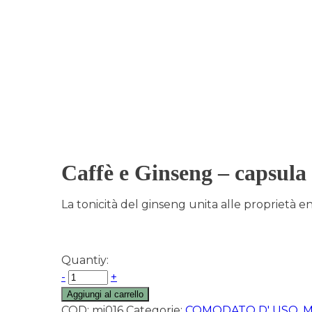
Caffè e Ginseng – capsula 
La tonicità del ginseng unita alle proprietà en
Quantiy:
-
+
Aggiungi al carrello
COD:
mi016
Categorie:
COMODATO D' USO
,
M