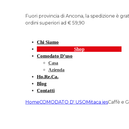
Fuori provincia di Ancona, la spedizione è gra
ordini superiori ad € 59,90
Chi Siamo
Shop
Comodato D’uso
Casa
Azienda
Ho.re.ca.
Blog
Contatti
Home
COMODATO D' USO
Mitaca ies
Caffè e G