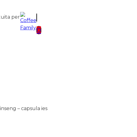
tuita per
0
inseng – capsula ies