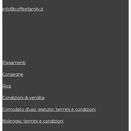
info@coffeefamily.it
Attivi in tutti i comuni della Provincia di Ancona dove siamo attivi, alcuni: Senigallia, Jesi, Osimo, Falconara, Filottrano, Castelfidardo, Fabriano, Loreto, Arcevia,
Cupramontana, Polverigi, Monsano, Sirolo, Chiaravalle, Numana
ORDINI
Pagamenti
Consegne
Resi
Condizioni di vendita
Comodato d’uso gratuito: termini e condizioni
Noleggio: termini e condizioni