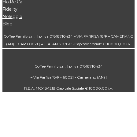
Ho.Re.Ca.
Fidelity
Noleggio
Blog
Coffee Family s.r.l. | p. iva 01818710434 – VIA FARFISA 18/F – CAMERANO
(AN) – CAP 60021 | R.E.A. AN-203805 Capitale Sociale € 10000,00 i.v.
Coffee Family s.r.l. | p. iva 01818710434
– Via Farfisa 18/F - 60021 - Camerano (AN) |
R.E.A. MC-184218 Capitale Sociale € 10000,00 i.v.