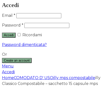
Accedi
Email
*
Password
*
Ricordami
Accedi
Password dimenticata?
Or
Create an account
Menu
Accedi
Home
COMODATO D' USO
illy mps compostabile
illy
Classico Compostabile – sacchetto 15 capsule mps