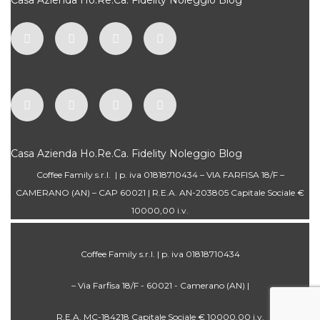
Casa
Azienda
Ho.Re.Ca.
Fidelity
Noleggio
Blog
Coffee Family s.r.l. | p. iva 01818710434 – VIA FARFISA 18/F –
CAMERANO (AN) – CAP 60021 | R.E.A. AN-203805 Capitale Sociale €
10000,00 i.v.
Coffee Family s.r.l. | p. iva 01818710434
– Via Farfisa 18/F - 60021 - Camerano (AN) |
R.E.A. MC-184218 Capitale Sociale € 10000,00 i.v.