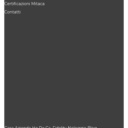
Certificazioni Mitaca
Contatti
Casa
Azienda
Ho.Re.Ca.
Fidelity
Noleggio
Blog