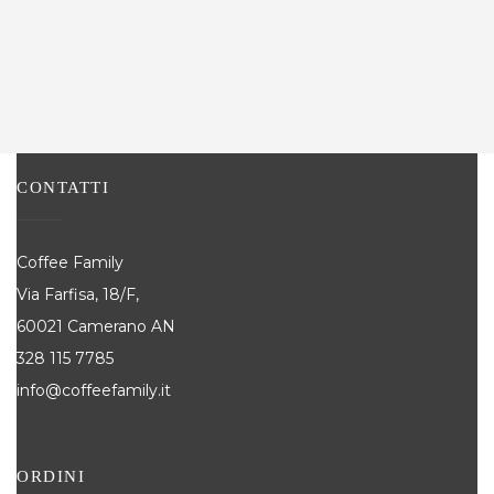
CONTATTI
Coffee Family
Via Farfisa, 18/F,
60021 Camerano AN
328 115 7785
info@coffeefamily.it
Attivi in tutti i comuni della Provincia di Ancona dove siamo attivi, alcuni: Senigallia, Jesi, Osimo,
Falconara, Filottrano, Castelfidardo, Fabriano, Loreto, Arcevia, Cupramontana, Polverigi, Monsano, Sirolo, Chiaravalle, Numana
ORDINI