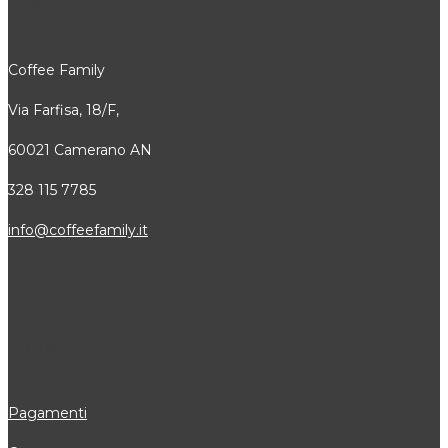
CONTATTI
Coffee Family
Via Farfisa, 18/F,
60021 Camerano AN
328 115 7785
info@coffeefamily.it
Attivi in tutti i comuni della Provincia di Ancona dove siamo attivi, alcuni: Senigallia, Jesi, Osimo, Falconara, Filottrano, Castelfidardo, Fabriano, Loreto, Arcevia,
Cupramontana, Polverigi, Monsano, Sirolo, Chiaravalle, Numana
ORDINI
Pagamenti