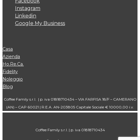
Facebook
Instagram
Linkedin
Google My Business
Casa
Azienda
Ho.Re.Ca.
Fidelity
Noleggio
Blog
Coffee Family s.r.l. | p. iva 01818710434 – VIA FARFISA 18/F – CAMERANO
(AN) – CAP 60021 | R.E.A. AN-203805 Capitale Sociale € 10000,00 i.v.
Coffee Family s.r.l. | p. iva 01818710434