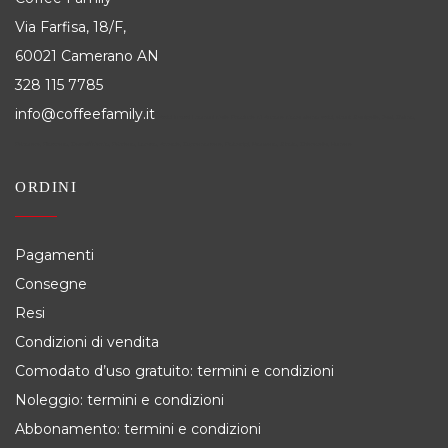
Via Farfisa, 18/F,
60021 Camerano AN
328 115 7785
info@coffeefamily.it
Attivi in tutti i comuni della Provincia di Ancona dove siamo attivi, alcuni: Senigallia, Jesi, Osimo,
Falconara, Filottrano, Castelfidardo, Fabriano, Loreto, Arcevia, Cupramontana, Polverigi, Monsano, Sirolo, Chiaravalle, Numana
ORDINI
Pagamenti
Consegne
Resi
Condizioni di vendita
Comodato d’uso gratuito: termini e condizioni
Noleggio: termini e condizioni
Abbonamento: termini e condizioni