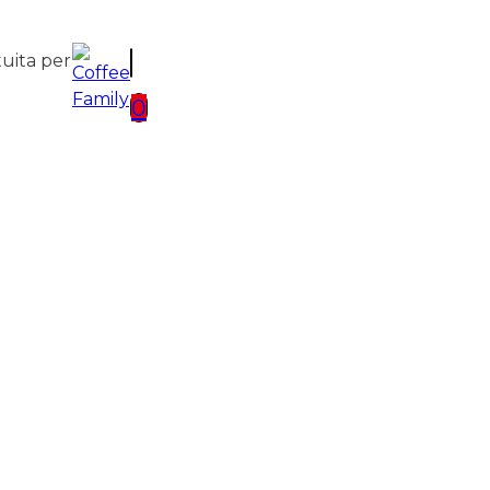
tuita per
0