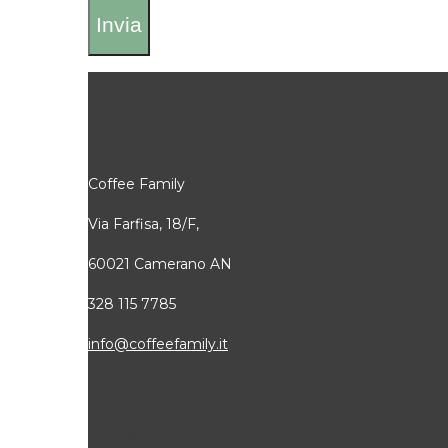
CONTATTI
Coffee Family
Via Farfisa, 18/F,
60021 Camerano AN
328 115 7785
info@coffeefamily.it
Attivi in tutti i comuni della Provincia di Ancona dove siamo attivi, alcuni: Senigallia, Jesi, Osimo, Falconara, Filottrano, Castelfidard
ORDINI