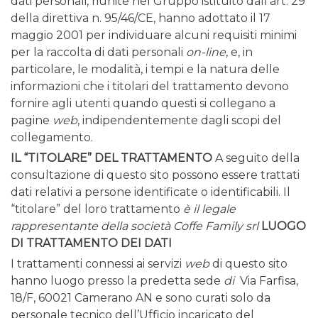
dati personali, riunite nel Gruppo istituito dall’art. 29
della direttiva n. 95/46/CE, hanno adottato il 17
maggio 2001 per individuare alcuni requisiti minimi
per la raccolta di dati personali
on-line
, e, in
particolare, le modalità, i tempi e la natura delle
informazioni che i titolari del trattamento devono
fornire agli utenti quando questi si collegano a
pagine
web
, indipendentemente dagli scopi del
collegamento.
IL “TITOLARE” DEL TRATTAMENTO
A seguito della
consultazione di questo sito possono essere trattati
dati relativi a persone identificate o identificabili.
Il
“titolare” del loro trattamento
è il legale
rappresentante della società
Coffe Family srl
LUOGO
DI TRATTAMENTO DEI DATI
I trattamenti connessi ai servizi
web
di questo sito
hanno luogo presso la predetta sede
di
Via Farfisa,
18/F, 60021 Camerano AN e sono curati solo da
personale tecnico dell’Ufficio incaricato del