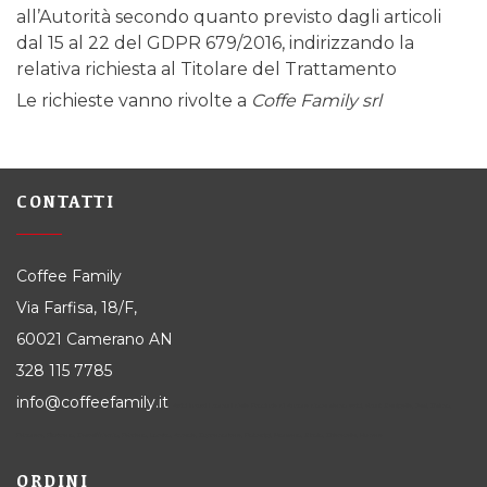
all’Autorità secondo quanto previsto dagli articoli
dal 15 al 22 del GDPR 679/2016, indirizzando la
relativa richiesta al Titolare del Trattamento
Le richieste vanno rivolte a
Coffe Family srl
CONTATTI
Coffee Family
Via Farfisa, 18/F,
60021 Camerano AN
328 115 7785
info@coffeefamily.it
Attivi in tutti i comuni della Provincia di Ancona dove siamo attivi, alcuni: Senigallia, Jesi, Osimo,
Falconara, Filottrano, Castelfidardo, Fabriano, Loreto, Arcevia, Cupramontana, Polverigi, Monsano, Sirolo, Chiaravalle, Numana
ORDINI