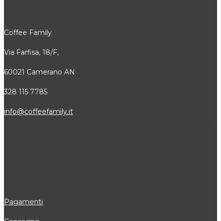
CONTATTI
Coffee Family
Via Farfisa, 18/F,
60021 Camerano AN
328 115 7785
info@coffeefamily.it
Attivi in tutti i comuni della Provincia di Ancona dove siamo attivi, alcuni: Senigallia, Jesi, Osimo, Falconara, Filottrano, Castelfidardo, Fabriano, Loreto, Arcevia,
Cupramontana, Polverigi, Monsano, Sirolo, Chiaravalle, Numana
ORDINI
Pagamenti