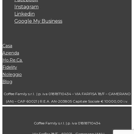
Instagram
Linkedin
Google My Business
Casa
Azienda
Ho.Re.Ca.
Fidelity
Noleggio
Blog
Coffee Family s.r.l. | p. iva 01818710434 – VIA FARFISA 18/F – CAMERANO
(AN) – CAP 60021 | R.E.A. AN-203805 Capitale Sociale € 10000,00 i.v.
Coffee Family s.r.l. | p. iva 01818710434
– Via Farfisa 18/F - 60021 - Camerano (AN) |