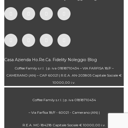
Casa
Azienda
Ho.Re.Ca.
Fidelity
Noleggio
Blog
Coffee Family s.r.l. | p. iva 01818710434 – VIA FARFISA 18/F –
CAMERANO (AN) – CAP 60021 | R.E.A. AN-203805 Capitale Sociale €
10000,00 i.v.
Coffee Family s.r.l. | p. iva 01818710434
– Via Farfisa 18/F - 60021 - Camerano (AN) |
R.E.A. MC-184218 Capitale Sociale € 10000,00 i.v.