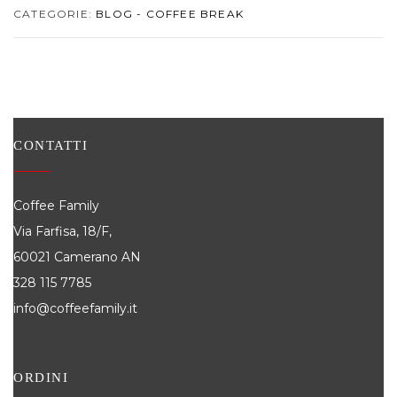
CATEGORIE:
BLOG - COFFEE BREAK
CONTATTI
Coffee Family
Via Farfisa, 18/F,
60021 Camerano AN
328 115 7785
info@coffeefamily.it
Attivi in tutti i comuni della Provincia di Ancona dove siamo attivi, alcuni: Senigallia, Jesi, Osimo,
Falconara, Filottrano, Castelfidardo, Fabriano, Loreto, Arcevia, Cupramontana, Polverigi, Monsano, Sirolo, Chiaravalle, Numana
ORDINI