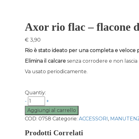
Axor rio flac – flacone 
€
3,90
Rio è stato ideato per una completa e veloce pul
Elimina il calcare
senza corrodere e non lascia r
Va usato periodicamente.
Quantiy:
-
+
Aggiungi al carrello
COD:
0758
Categorie:
ACCESSORI
,
MANUTENZ
Prodotti Correlati