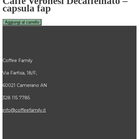
Caffè Veronesi Decaffeinato –
capsula fap
Aggiungi al carrello
CONTATTI
Coffee Family
Via Farfisa, 18/F,
60021 Camerano AN
328 115 7785
info@coffeefamily.it
Attivi in tutti i comuni della Provincia di Ancona dove siamo attivi, alcuni: Senigallia, Jesi, Osimo, Falconara, Filottrano, Castelfidardo, Fabriano, Loreto, Arcevia,
Cupramontana, Polverigi, Monsano, Sirolo, Chiaravalle, Numana