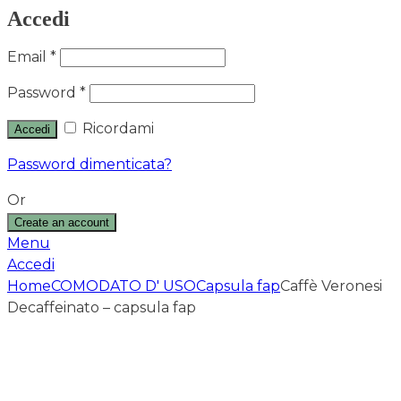
Accedi
Email
*
Password
*
Ricordami
Accedi
Password dimenticata?
Or
Create an account
Menu
Accedi
Home
COMODATO D' USO
Capsula fap
Caffè Veronesi
Decaffeinato – capsula fap