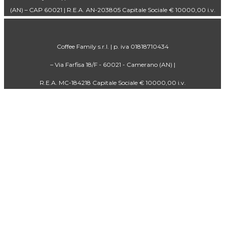
(AN) – CAP 60021 | R.E.A. AN-203805 Capitale Sociale € 10000,00 i.v.
Coffee Family s.r.l. | p. iva 01818710434
– Via Farfisa 18/F - 60021 - Camerano (AN) |
R.E.A. MC-184218 Capitale Sociale € 10000,00 i.v.