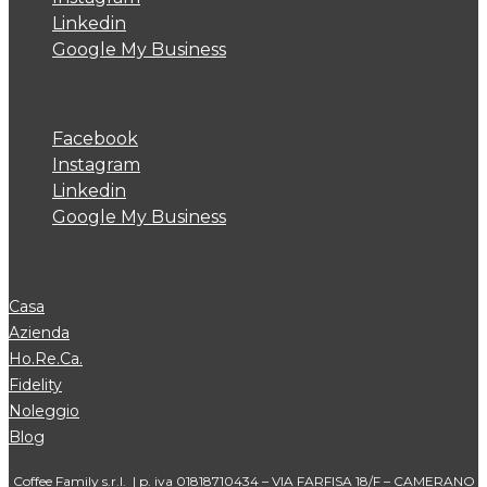
Linkedin
Google My Business
Facebook
Instagram
Linkedin
Google My Business
Casa
Azienda
Ho.Re.Ca.
Fidelity
Noleggio
Blog
Coffee Family s.r.l. | p. iva 01818710434 – VIA FARFISA 18/F – CAMERANO