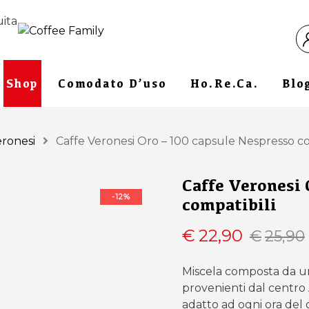
uita
Shop
Comodato D’uso
Ho.re.ca.
Blo
eronesi
Caffe Veronesi Oro – 100 capsule Nespresso co
Caffe Veronesi 
-12%
compatibili
I
I
€
22,90
€
25,90
Miscela composta da un
provenienti dal centro 
adatto ad ogni ora del 