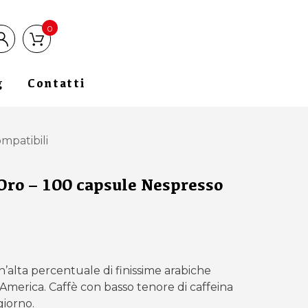
0
g
Contatti
mpatibili
Oro – 100 capsule Nespresso
l
l
prezzo
prezzo
originale
attuale
’alta percentuale di finissime arabiche
era:
è:
America. Caffè con basso tenore di caffeina
€25,90.
€22,90.
giorno.