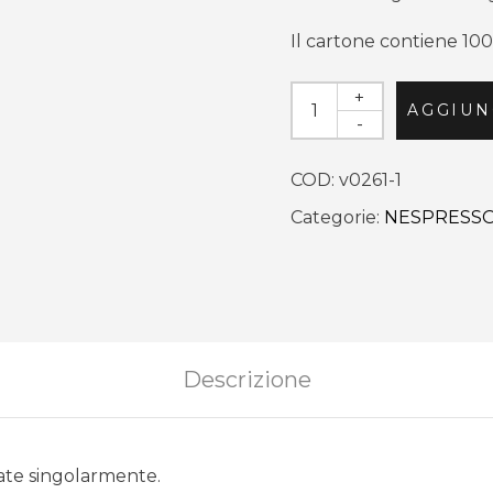
Il cartone contiene 10
+
AGGIUN
-
COD:
v0261-1
Categorie:
NESPRESSO 
Descrizione
ate singolarmente.