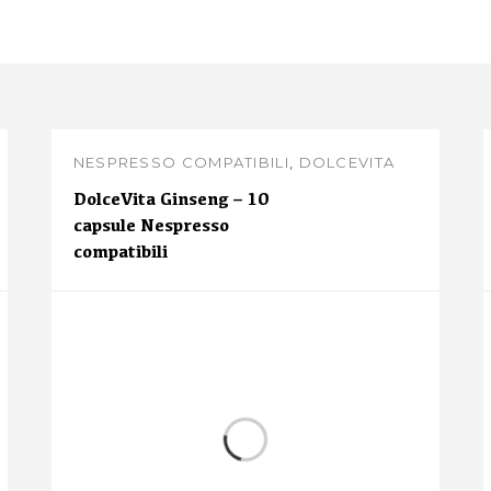
NESPRESSO COMPATIBILI
,
DOLCEVITA
BEVANDE
DolceVita Ginseng – 10
capsule Nespresso
compatibili