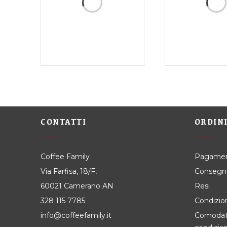
CONTATTI
ORDIN
Coffee Family
Pagamen
Via Farfisa, 18/F,
Consegn
60021 Camerano AN
Resi
328 115 7785
Condizion
info@coffeefamily.it
Comodato