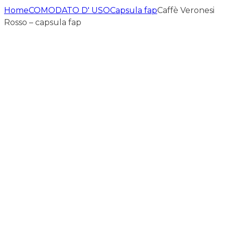
Home
COMODATO D' USO
Capsula fap
Caffè Veronesi
Rosso – capsula fap