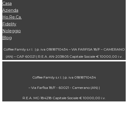
Casa
Azienda
Ho.Re.Ca.
Fidelity
Noleggio
Blog
Coffee Family s.r.l. | p. iva 01818710434 – VIA FARFISA 18/F – CAMERANO
(AN) – CAP 60021 | R.E.A. AN-203805 Capitale Sociale € 10000,00 i.v.
Coffee Family s.r.l. | p. iva 01818710434
– Via Farfisa 18/F - 60021 - Camerano (AN) |
R.E.A. MC-184218 Capitale Sociale € 10000,00 i.v.