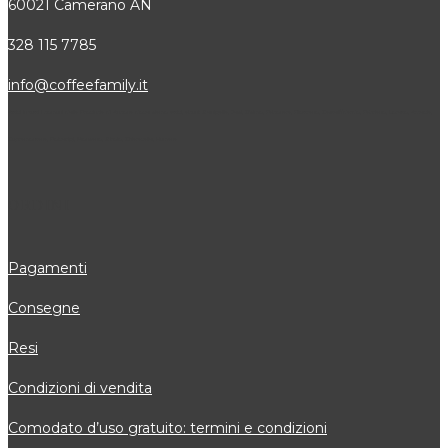
60021 Camerano AN
328 115 7785
info@coffeefamily.it
Attivi in tutti i comuni della Provincia di Ancona dove siamo attivi, alcuni: Senigallia, Jesi, Osimo, Falconara, Filottrano, Castelfidardo, Fabriano, Loreto, Arcevia,
Cupramontana, Polverigi, Monsano, Sirolo, Chiaravalle, Numana
ORDINI
Pagamenti
Consegne
Resi
Condizioni di vendita
Comodato d’uso gratuito: termini e condizioni