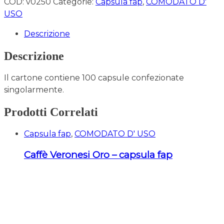
COD:
v0250
Categorie:
Capsula fap
,
COMODATO D'
USO
Descrizione
Descrizione
Il cartone contiene 100 capsule confezionate
singolarmente.
Prodotti Correlati
Capsula fap
,
COMODATO D' USO
Caffè Veronesi Oro – capsula fap