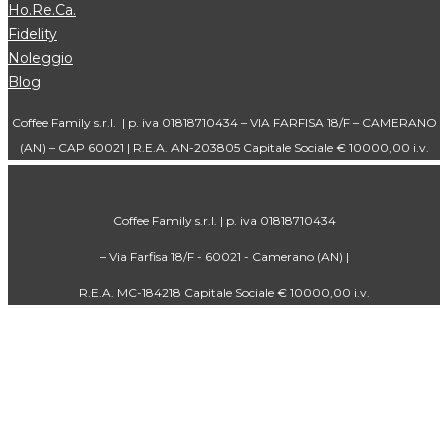
Ho.Re.Ca.
Fidelity
Noleggio
Blog
Coffee Family s.r.l. | p. iva 01818710434 – VIA FARFISA 18/F – CAMERANO
(AN) – CAP 60021 | R.E.A. AN-203805 Capitale Sociale € 10000,00 i.v.
Coffee Family s.r.l. | p. iva 01818710434
– Via Farfisa 18/F - 60021 - Camerano (AN) |
R.E.A. MC-184218 Capitale Sociale € 10000,00 i.v.