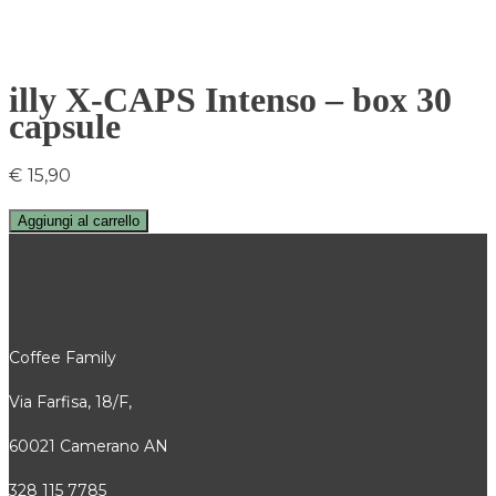
illy X-CAPS Intenso – box 30
capsule
€
15,90
Aggiungi al carrello
CONTATTI
Coffee Family
Via Farfisa, 18/F,
60021 Camerano AN
328 115 7785