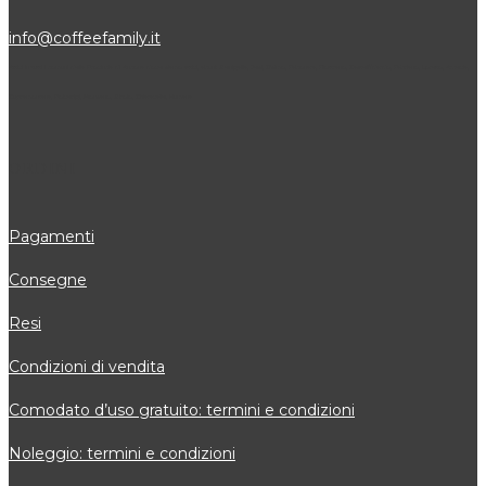
info@coffeefamily.it
Attivi in tutti i comuni della Provincia di Ancona dove siamo attivi, alcuni: Senigallia, Jesi, Osimo, Falconara, Filottrano, Castelfidardo, Fabriano, Loreto, Arcevia,
Cupramontana, Polverigi, Monsano, Sirolo, Chiaravalle, Numana
ORDINI
Pagamenti
Consegne
Resi
Condizioni di vendita
Comodato d’uso gratuito: termini e condizioni
Noleggio: termini e condizioni