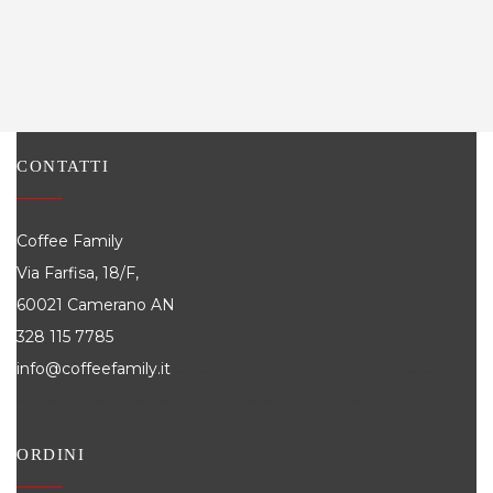
CONTATTI
Coffee Family
Via Farfisa, 18/F,
60021 Camerano AN
328 115 7785
info@coffeefamily.it
Attivi in tutti i comuni della Provincia di Ancona dove siamo attivi, alcuni: Senigallia, Jesi, Osimo,
Falconara, Filottrano, Castelfidardo, Fabriano, Loreto, Arcevia, Cupramontana, Polverigi, Monsano, Sirolo, Chiaravalle, Numana
ORDINI