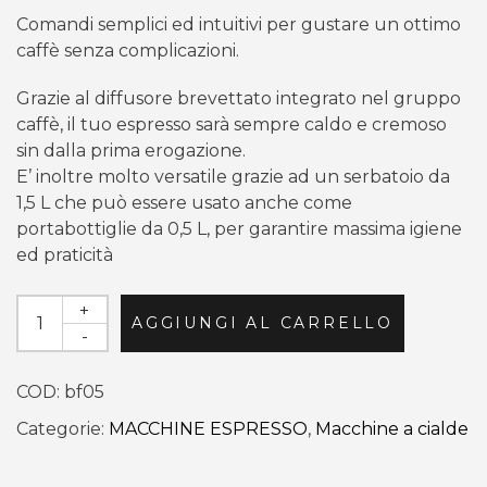
originale
attuale
Comandi semplici ed intuitivi per gustare un ottimo
era:
è:
caffè senza complicazioni.
€139,90.
€129,90.
Grazie al diffusore brevettato integrato nel gruppo
caffè, il tuo espresso sarà sempre caldo e cremoso
sin dalla prima erogazione.
E’ inoltre molto versatile grazie ad un serbatoio da
1,5 L che può essere usato anche come
portabottiglie da 0,5 L, per garantire massima igiene
ed praticità
+
AGGIUNGI AL CARRELLO
-
COD:
bf05
Categorie:
MACCHINE ESPRESSO
,
Macchine a cialde