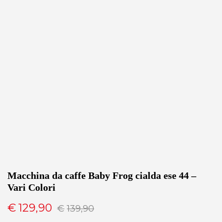
Macchina da caffe Baby Frog cialda ese 44 –
Vari Colori
Il
Il
€
129,90
€
139,90
prezzo
prezzo