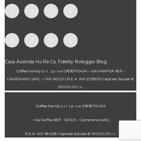
Casa
Azienda
Ho.Re.Ca.
Fidelity
Noleggio
Blog
Coffee Family s.r.l. | p. iva 01818710434 – VIA FARFISA 18/F –
CAMERANO (AN) – CAP 60021 | R.E.A. AN-203805 Capitale Sociale €
10000,00 i.v.
Coffee Family s.r.l. | p. iva 01818710434
– Via Farfisa 18/F - 60021 - Camerano (AN) |
R.E.A. MC-184218 Capitale Sociale € 10000,00 i.v.