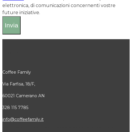
elettronica, di comunicazioni concernenti vostre
future iniziative.
CONTATTI
Coffee Family
Via Farfisa, 18/F,
60021 Camerano AN
328 115 7785
info@coffeefamily.it
Attivi in tutti i comuni della Provincia di Ancona dove siamo attivi, alcuni: Senigallia, Jesi, Osimo, Falconara, Filottrano, Castelfidardo, Fabriano, Loreto, Arcevia,