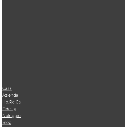
Casa
Azienda
Ho.Re.Ca.
Fidelity
Noleggio
Blog