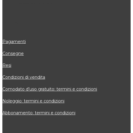
Cupramontana, Polverigi, Monsano, Sirolo, Chiaravalle, Numana
ORDINI
Pagamenti
Consegne
Resi
Condizioni di vendita
Comodato d’uso gratuito: termini e condizioni
Noleggio: termini e condizioni
Abbonamento: termini e condizioni