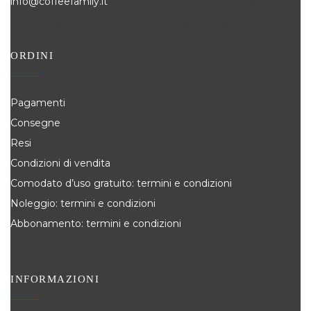
info@coffeefamily.it
Attivi in tutti i comuni della Provincia di Ancona dove siamo attivi, alcuni: Senigallia, Jesi, Osimo,
Falconara, Filottrano, Castelfidardo, Fabriano, Loreto, Arcevia, Cupramontana, Polverigi, Monsano, Sirolo, Chiaravalle, Numana
ORDINI
Pagamenti
Consegne
Resi
Condizioni di vendita
Comodato d’uso gratuito: termini e condizioni
Noleggio: termini e condizioni
Abbonamento: termini e condizioni
INFORMAZIONI