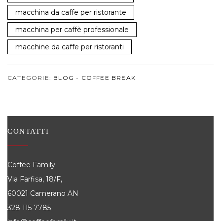
macchina da caffe per ristorante
macchina per caffè professionale
macchine da caffe per ristoranti
CATEGORIE:
BLOG - COFFEE BREAK
CONTATTI
Coffee Family
Via Farfisa, 18/F,
60021 Camerano AN
328 115 7785