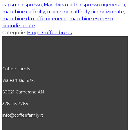
capsule espresso
,
Macchina caffè espresso rigenerata
,
macchine caffè illy
,
macchine caffè illy ricondizionate
,
macchine da caffè rigenerat
,
macchine espresso
ricondizionate
Categorie:
Blog - Coffee break
CONTATTI
Coffee Family
Via Farfisa, 18/F,
60021 Camerano AN
328 115 7785
info@coffeefamily.it
Attivi in tutti i comuni della Provincia di Ancona dove siamo attivi, alcuni: Senigallia, Jesi, Osimo, Falconara, Filottrano, Castelfidardo, Fabriano, Loreto, Arcevia,