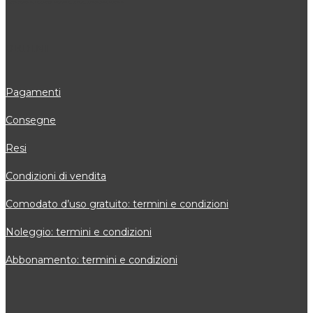
Cupramontana, Polverigi, Monsano, Sirolo, Chiaravalle, Numana
ORDINI
Pagamenti
Consegne
Resi
Condizioni di vendita
Comodato d’uso gratuito: termini e condizioni
Noleggio: termini e condizioni
Abbonamento: termini e condizioni