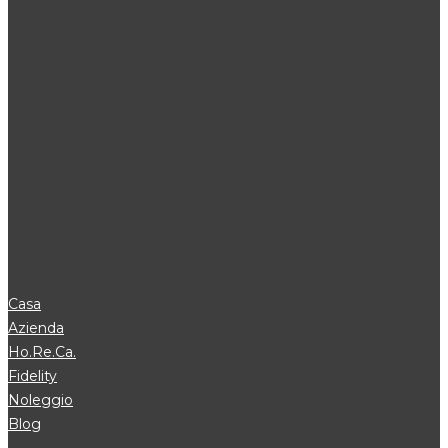
Casa
Azienda
Ho.Re.Ca.
Fidelity
Noleggio
Blog