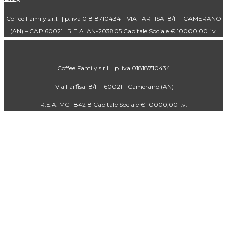
Coffee Family s.r.l. | p. iva 01818710434 – VIA FARFISA 18/F – CAMERANO
(AN) – CAP 60021 | R.E.A. AN-203805 Capitale Sociale € 10000,00 i.v.
Coffee Family s.r.l. | p. iva 01818710434
– Via Farfisa 18/F - 60021 - Camerano (AN) |
R.E.A. MC-184218 Capitale Sociale € 10000,00 i.v.