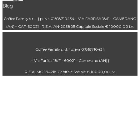
Blog
Coffee Family s.r.l. | p. iva 01818710434 – VIA FARFISA 18/F – CAMERANO
(AN) – CAP 60021 | R.E.A. AN-203805 Capitale Sociale € 10000,00 i.v.
Coffee Family s.r.l. | p. iva 01818710434
– Via Farfisa 18/F - 60021 - Camerano (AN) |
R.E.A. MC-184218 Capitale Sociale € 10000,00 i.v.