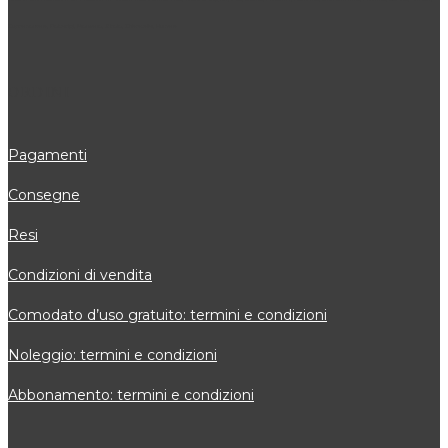
Cupramontana, Polverigi, Monsano, Sirolo, Chiaravalle, Numana
ORDINI
Pagamenti
Consegne
Resi
Condizioni di vendita
Comodato d’uso gratuito: termini e condizioni
Noleggio: termini e condizioni
Abbonamento: termini e condizioni