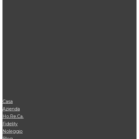
Casa
Azienda
Ho.Re.Ca.
Fidelity
Noleggio
Blog