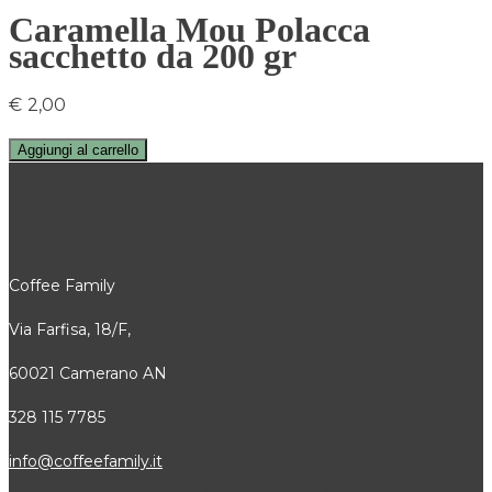
Caramella Mou Polacca
sacchetto da 200 gr
€
2,00
Aggiungi al carrello
CONTATTI
Coffee Family
Via Farfisa, 18/F,
60021 Camerano AN
328 115 7785
info@coffeefamily.it
Attivi in tutti i comuni della Provincia di Ancona dove siamo attivi, alcuni: Senigallia, Jesi, Osimo, Falconara, Filottrano, Castelfidardo, Fabriano, Loreto, Arcevia,