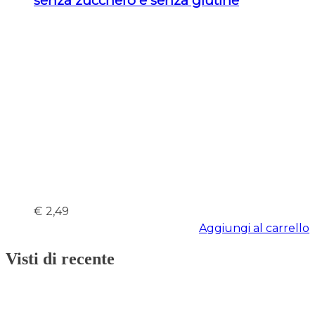
senza zucchero e senza glutine
€
2,49
Aggiungi al carrello
Visti di recente