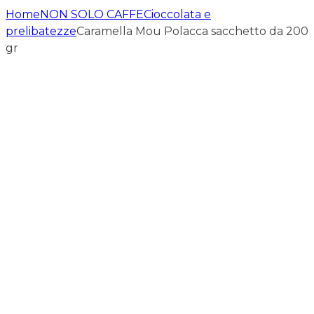
Home
NON SOLO CAFFE
Cioccolata e
prelibatezze
Caramella Mou Polacca sacchetto da 200
gr