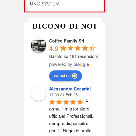
UNO SYSTEM
DICONO DI NOI
Coffee Family Srl
4.9
Basato su 161 recensioni
powered by
G
o
o
g
l
e
votaci su
Alessandra Cecarini
17:33 21 Feb 25
È 
ormai il mio fornitore 
ufficiale! Professionali, 
sempre disponibili e 
gentili! Negozio molto 