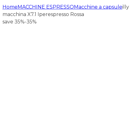
Home
MACCHINE ESPRESSO
Macchine a capsule
illy
macchina X7.1 Iperespresso Rossa
save 35%
-35%