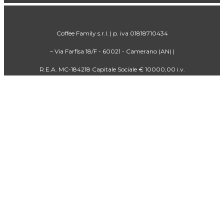
Coffee Family s.r.l. | p. iva 01818710434
– Via Farfisa 18/F - 60021 - Camerano (AN) |
R.E.A. MC-184218 Capitale Sociale € 10000,00 i.v.