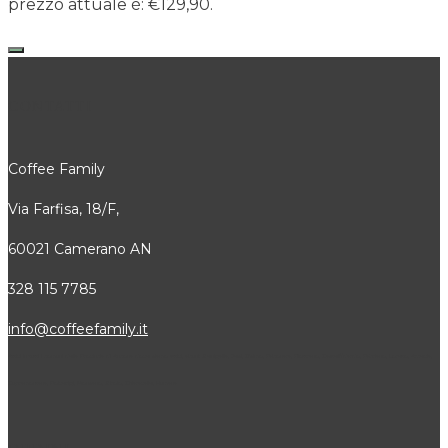
prezzo attuale è: €129,90.
CONTATTI
Coffee Family
Via Farfisa, 18/F,
60021 Camerano AN
328 115 7785
info@coffeefamily.it
Attivi in tutti i comuni della Provincia di Ancona dove siamo attivi, alcuni: Senigallia, Jesi, Osimo, Falconara, Filottrano, Castelfidardo, Fabriano, Loreto, Arcevia,
Cupramontana, Polverigi, Monsano, Sirolo, Chiaravalle, Numana