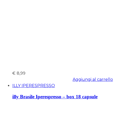
€
8,99
Aggiungi al carrello
ILLY IPERESPRESSO
illy Brasile Iperespresso – box 18 capsule