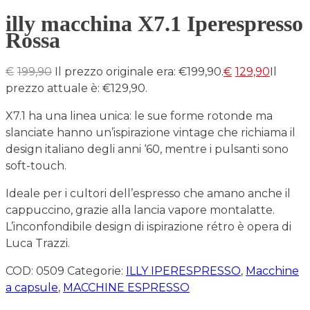
illy macchina X7.1 Iperespresso
Rossa
€
199,90
Il prezzo originale era: €199,90.
€
129,90
Il
prezzo attuale è: €129,90.
X7.1 ha una linea unica: le sue forme rotonde ma
slanciate hanno un’ispirazione vintage che richiama il
design italiano degli anni ‘60, mentre i pulsanti sono
soft-touch.
Ideale per i cultori dell’espresso che amano anche il
cappuccino, grazie alla lancia vapore montalatte.
L’inconfondibile design di ispirazione rétro è opera di
Luca Trazzi.
COD:
0509
Categorie:
ILLY IPERESPRESSO
,
Macchine
a capsule
,
MACCHINE ESPRESSO