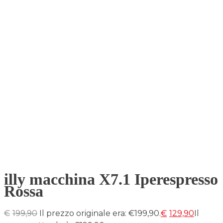
illy macchina X7.1 Iperespresso
Rossa
€
199,90
Il prezzo originale era: €199,90.
€
129,90
Il