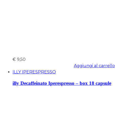
€
9,50
Aggiungi al carrello
ILLY IPERESPRESSO
illy Decaffeinato Iperespresso – box 18 capsule