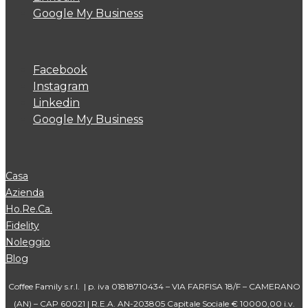
Google My Business
Facebook
Instagram
Linkedin
Google My Business
Casa
Azienda
Ho.Re.Ca.
Fidelity
Noleggio
Blog
Coffee Family s.r.l. | p. iva 01818710434 – VIA FARFISA 18/F – CAMERANO
(AN) – CAP 60021 | R.E.A. AN-203805 Capitale Sociale € 10000,00 i.v.