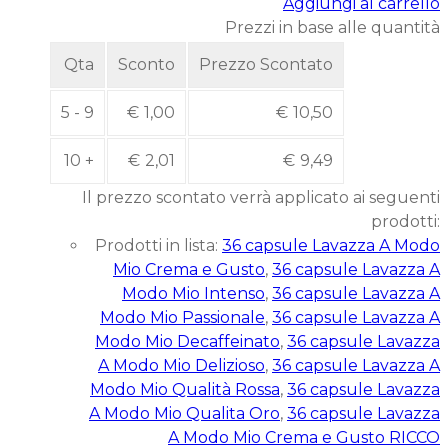
Aggiungi al carrello
Prezzi in base alle quantità
Qta
Sconto
Prezzo Scontato
5 - 9
€
1,00
€
10,50
10 +
€
2,01
€
9,49
Il prezzo scontato verrà applicato ai seguenti
prodotti:
Prodotti in lista:
36 capsule Lavazza A Modo
Mio Crema e Gusto
,
36 capsule Lavazza A
Modo Mio Intenso
,
36 capsule Lavazza A
Modo Mio Passionale
,
36 capsule Lavazza A
Modo Mio Decaffeinato
,
36 capsule Lavazza
A Modo Mio Delizioso
,
36 capsule Lavazza A
Modo Mio Qualità Rossa
,
36 capsule Lavazza
A Modo Mio Qualita Oro
,
36 capsule Lavazza
A Modo Mio Crema e Gusto RICCO