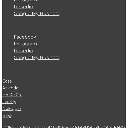
Linkedin
Google My Business
Facebook
Instagram
Linkedin
Google My Business
Casa
Azienda
Ho.Re.Ca.
Fidelity
Noleggio
Blog
Coffee Family s.r.l. | p. iva 01818710434 – VIA FARFISA 18/F – CAMERANO