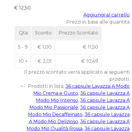
€
12,50
Aggiungi al carrello
Prezzi in base alle quantità
Qta
Sconto
Prezzo Scontato
5 - 9
€
1,00
€
11,50
10 +
€
2,01
€
10,49
Il prezzo scontato verrà applicato ai seguenti
prodotti:
Prodotti in lista:
36 capsule Lavazza A Modo
Mio Crema e Gusto
,
36 capsule Lavazza A
Modo Mio Intenso
,
36 capsule Lavazza A
Modo Mio Passionale
,
36 capsule Lavazza A
Modo Mio Decaffeinato
,
36 capsule Lavazza
A Modo Mio Delizioso
,
36 capsule Lavazza A
Modo Mio Qualità Rossa
,
36 capsule Lavazza