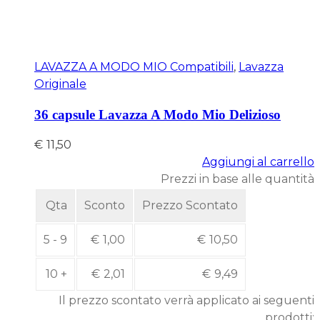
LAVAZZA A MODO MIO Compatibili
,
Lavazza
Originale
36 capsule Lavazza A Modo Mio Delizioso
€
11,50
Aggiungi al carrello
Prezzi in base alle quantità
Qta
Sconto
Prezzo Scontato
5 - 9
€
1,00
€
10,50
10 +
€
2,01
€
9,49
Il prezzo scontato verrà applicato ai seguenti
prodotti: