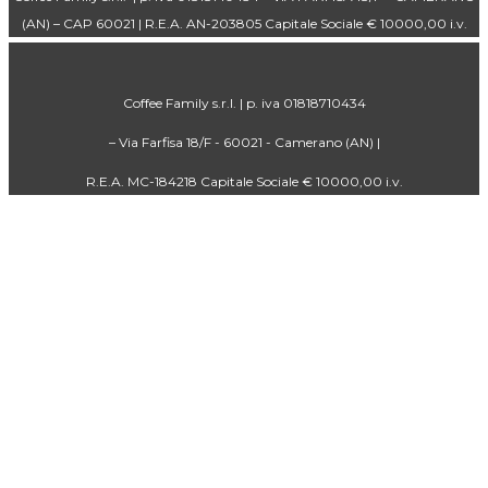
(AN) – CAP 60021 | R.E.A. AN-203805 Capitale Sociale € 10000,00 i.v.
Coffee Family s.r.l. | p. iva 01818710434
– Via Farfisa 18/F - 60021 - Camerano (AN) |
R.E.A. MC-184218 Capitale Sociale € 10000,00 i.v.