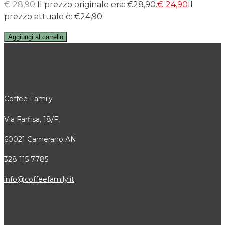
€
28,90
Il prezzo originale era: €28,90.
€
24,90
Il
prezzo attuale è: €24,90.
Aggiungi al carrello
CONTATTI
Coffee Family
Via Farfisa, 18/F,
60021 Camerano AN
328 115 7785
info@coffeefamily.it
Attivi in tutti i comuni della Provincia di Ancona dove siamo attivi, alcuni: Senigallia, Jesi, Osimo, Falconara, Filottrano, Castelfidardo, Fabriano, Loreto, Arcevia,
Cupramontana, Polverigi, Monsano, Sirolo, Chiaravalle, Numana