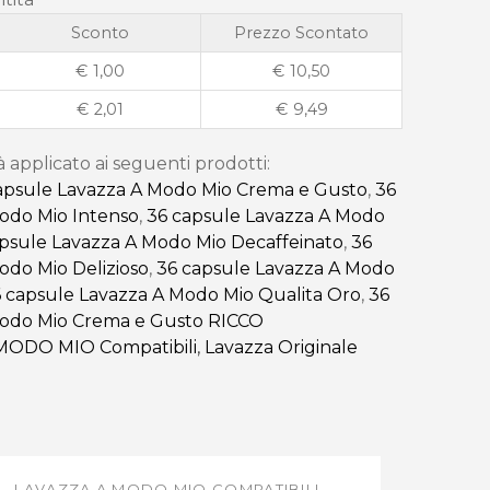
Sconto
Prezzo Scontato
€
1,00
€
10,50
€
2,01
€
9,49
à applicato ai seguenti prodotti:
apsule Lavazza A Modo Mio Crema e Gusto
,
36
odo Mio Intenso
,
36 capsule Lavazza A Modo
psule Lavazza A Modo Mio Decaffeinato
,
36
odo Mio Delizioso
,
36 capsule Lavazza A Modo
 capsule Lavazza A Modo Mio Qualita Oro
,
36
Modo Mio Crema e Gusto RICCO
MODO MIO Compatibili
,
Lavazza Originale
LAVAZZA A MODO MIO COMPATIBILI
,