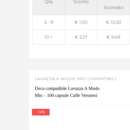
Qta
Sconto
Scontato
5 - 9
€
1,00
€
10,50
10 +
€
2,01
€
9,49
LAVAZZA A MODO MIO COMPATIBILI
,
CAFFE VERONESI
Deca compatibile Lavazza A Modo
Mio – 100 capsule Caffe Veronesi
-14%