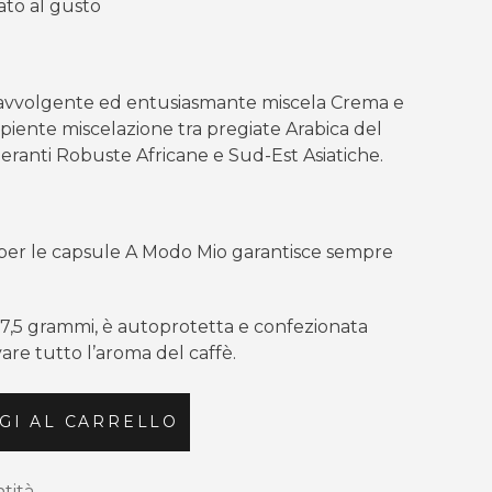
ato al gusto
l’ avvolgente ed entusiasmante miscela Crema e
piente miscelazione tra pregiate Arabica del
eranti Robuste Africane e Sud-Est Asiatiche.
 per le capsule A Modo Mio garantisce sempre
7,5 grammi, è autoprotetta e confezionata
re tutto l’aroma del caffè.
GI AL CARRELLO
ntità