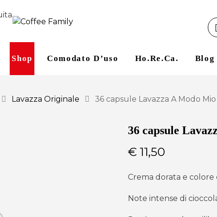
uita
Shop
Comodato D’uso
Ho.re.ca.
Blog
Lavazza Originale
36 capsule Lavazza A Modo Mi
36 capsule Lavaz
€
11,50
Crema dorata e colore c
Note intense di cioccol