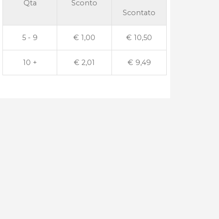
Qta
Sconto
Scontato
5 - 9
€
1,00
€
10,50
10 +
€
2,01
€
9,49