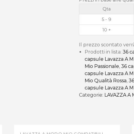
Qta
5 - 9
10 +
Il prezzo scontato verr
Prodotti in lista:
36 c
capsule Lavazza A M
Mio Passionale
,
36 ca
capsule Lavazza A M
Mio Qualità Rossa
,
36
capsule Lavazza A 
Categorie:
LAVAZZA A 
LAVAZZA A MODO MIO COMPATIBILI
,