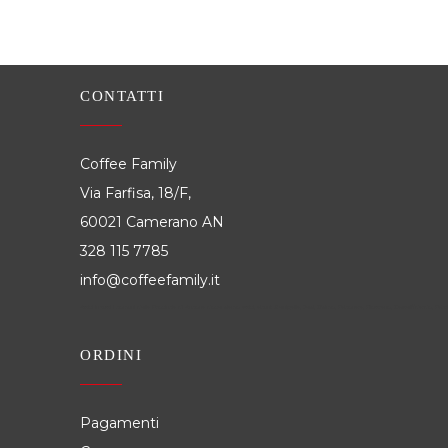
CONTATTI
Coffee Family
Via Farfisa, 18/F,
60021 Camerano AN
328 115 7785
info@coffeefamily.it
Attivi in tutti i comuni della Provincia di Ancona dove siamo attivi, alcuni: Senigallia, Jesi, Osimo, Falconara, Filottrano, Castelfidardo, 
ORDINI
Pagamenti