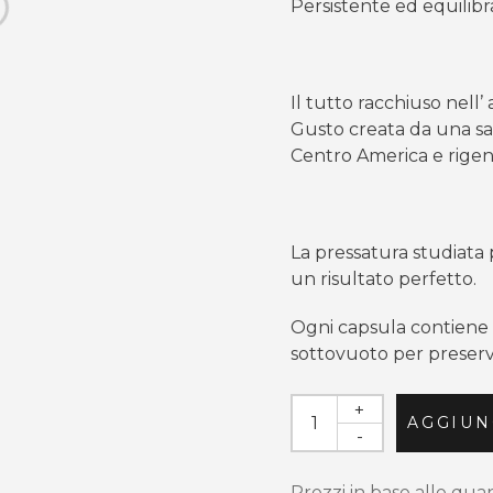
Persistente ed equilibr
Il tutto racchiuso nel
Gusto creata da una sa
Centro America e rigen
La pressatura studiata
un risultato perfetto.
Ogni capsula contiene 
sottovuoto per preserva
+
AGGIUN
-
Prezzi in base alle qua