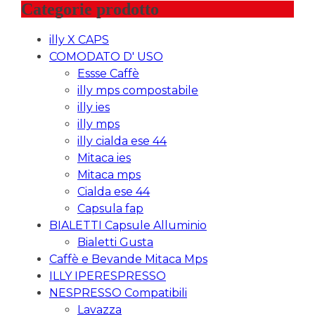
Categorie prodotto
illy X CAPS
COMODATO D' USO
Essse Caffè
illy mps compostabile
illy ies
illy mps
illy cialda ese 44
Mitaca ies
Mitaca mps
Cialda ese 44
Capsula fap
BIALETTI Capsule Alluminio
Bialetti Gusta
Caffè e Bevande Mitaca Mps
ILLY IPERESPRESSO
NESPRESSO Compatibili
Lavazza