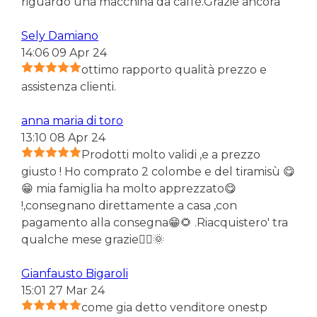
riguardo una macchina da caffè.Grazie ancora
Sely Damiano
14:06 09 Apr 24
ottimo rapporto qualità prezzo e
assistenza clienti.
anna maria di toro
13:10 08 Apr 24
Prodotti molto validi ,e a prezzo
giusto ! Ho comprato 2 colombe e del tiramisù 😋
😁 mia famiglia ha molto apprezzato😋
!,consegnano direttamente a casa ,con
pagamento alla consegna😁🌻 .Riacquistero' tra
qualche mese grazie🙋‍♀️🌞
Gianfausto Bigaroli
15:01 27 Mar 24
come gia detto venditore onestp