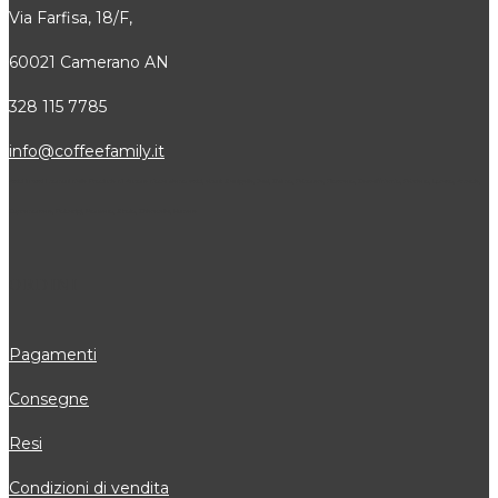
Via Farfisa, 18/F,
60021 Camerano AN
328 115 7785
info@coffeefamily.it
Attivi in tutti i comuni della Provincia di Ancona dove siamo attivi, alcuni: Senigallia, Jesi, Osimo, Falconara, Filottrano, Castelfidardo, Fabriano, Loreto, Arcevia,
Cupramontana, Polverigi, Monsano, Sirolo, Chiaravalle, Numana
ORDINI
Pagamenti
Consegne
Resi
Condizioni di vendita