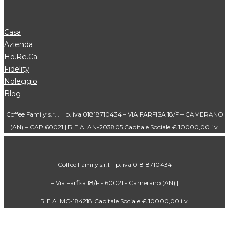
Casa
Azienda
Ho.Re.Ca.
Fidelity
Noleggio
Blog
Coffee Family s.r.l. | p. iva 01818710434 – VIA FARFISA 18/F – CAMERANO
(AN) – CAP 60021 | R.E.A. AN-203805 Capitale Sociale € 10000,00 i.v.
Coffee Family s.r.l. | p. iva 01818710434
– Via Farfisa 18/F - 60021 - Camerano (AN) |
R.E.A. MC-184218 Capitale Sociale € 10000,00 i.v.