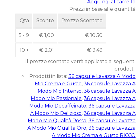
Aggiungi al carrello
Prezzi in base alle quantità
Qta
Sconto
Prezzo Scontato
5 - 9
€
1,00
€
10,50
10 +
€
2,01
€
9,49
Il prezzo scontato verrà applicato ai seguenti
prodotti:
Prodotti in lista:
36 capsule Lavazza A Modo
Mio Crema e Gusto
,
36 capsule Lavazza A
Modo Mio Intenso
,
36 capsule Lavazza A
Modo Mio Passionale
,
36 capsule Lavazza A
Modo Mio Decaffeinato
,
36 capsule Lavazza
A Modo Mio Delizioso
,
36 capsule Lavazza A
Modo Mio Qualità Rossa
,
36 capsule Lavazza
A Modo Mio Qualita Oro
,
36 capsule Lavazza
A Modo Mio Crema e Gusto RICCO