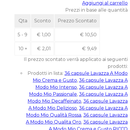
Aggiungi al carrello
Prezzi in base alle quantità
Qta
Sconto
Prezzo Scontato
5 - 9
€
1,00
€
10,50
10 +
€
2,01
€
9,49
Il prezzo scontato verrà applicato ai seguenti
prodotti:
Prodotti in lista:
36 capsule Lavazza A Modo
Mio Crema e Gusto
,
36 capsule Lavazza A
Modo Mio Intenso
,
36 capsule Lavazza A
Modo Mio Passionale
,
36 capsule Lavazza A
Modo Mio Decaffeinato
,
36 capsule Lavazza
A Modo Mio Delizioso
,
36 capsule Lavazza A
Modo Mio Qualità Rossa
,
36 capsule Lavazza
A Modo Mio Qualita Oro
,
36 capsule Lavazza
A Modo Mio Crema e Gusto RICCO